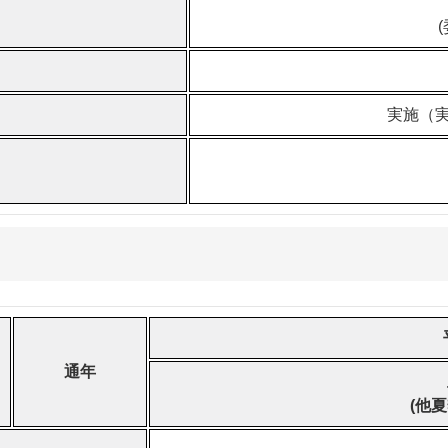
実施（
通年
(他