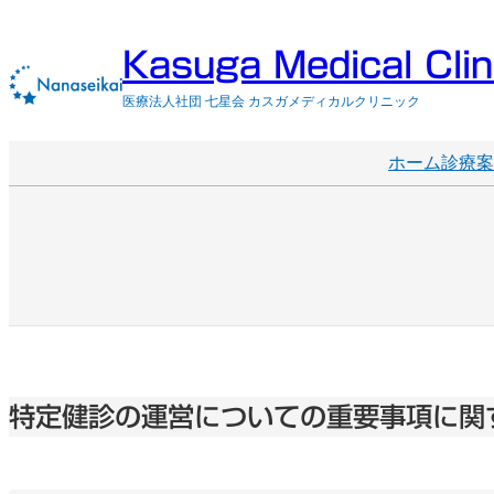
内
容
Kasuga Medical Clin
を
ス
医療法人社団 七星会 カスガメディカルクリニック
キ
ッ
プ
ホーム
診療案
特定健診の運営についての重要事項に関