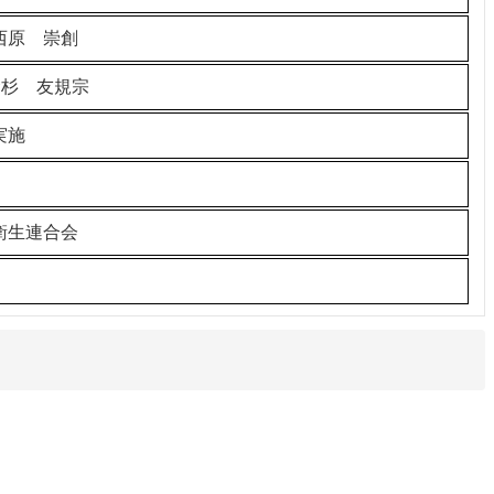
西原 崇創
杉 友規宗
実施
衛生連合会