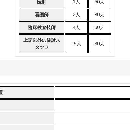
医師
1人
50人
看護師
2人
80人
臨床検査技師
4人
50人
上記以外の健診ス
15人
30人
タッフ
護