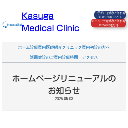
内
容
ご予約・お問い合わせ
Kasuga
を
✆ 03-5689-8211
ス
メールでのお問い合わせ
✉ 24時間受付
キ
Medical Clinic
ッ
プ
ホーム
診療案内
医師紹介
クリニック案内
初診の方へ
巡回健診のご案内
診療時間・アクセス
ホームページリニューアルの
お知らせ
2025-05-03